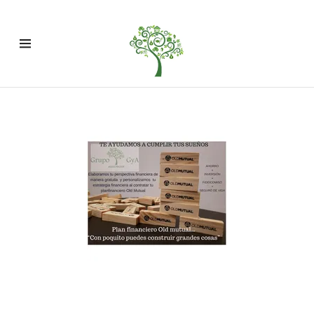
Inicio
Que Tenemos
Para Ti
Cultura
Financiera
Contáctanos
GYA New News
AVISO DE
PRIVACIDAD